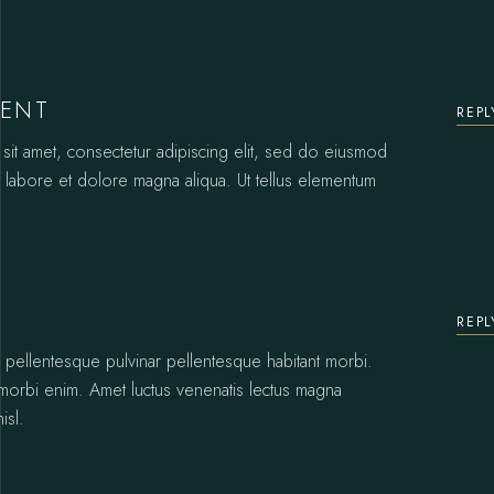
CENT
REPL
it amet, consectetur adipiscing elit, sed do eiusmod
t labore et dolore magna aliqua. Ut tellus elementum
REPL
s pellentesque pulvinar pellentesque habitant morbi.
 morbi enim. Amet luctus venenatis lectus magna
isl.