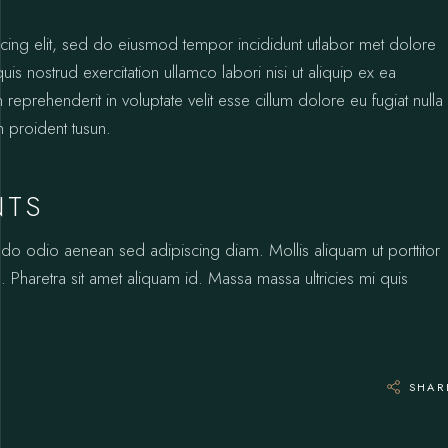
icing elit, sed do eiusmod tempor incididunt utlabor met dolore
s nostrud exercitation ullamco labori nisi ut aliquip ex ea
prehenderit in voluptate velit esse cillum dolore eu fugiat nulla
n proident tusun.
NTS
odo odio aenean sed adipiscing diam. Mollis aliquam ut porttitor
 Pharetra sit amet aliquam id. Massa massa ultricies mi quis
SHAR