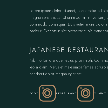
Lorem ipsum dolor sit amet, consectetur adipis
magna sens aliqua. Ut enim ad minim veniam, qui
commodo consequat. Duis auteirm ure dolor in re
pariatur. Excepteur sint occaecat cupin datat no
JAPANESE RESTAURA
Nibh tortor id aliquet lectus proin nibh. Comm
leo a diam. Netus et malesuada fames ac turpis.
hendrerit dolor magna eget est.
FOOD
RESTAURANT
YUMMY