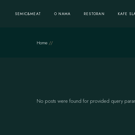
Skip
to
the
SEMIC&MEAT
O NAMA
RESTORAN
KAFE SL
content
Home
No posts were found for provided query para