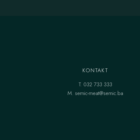
KONTAKT
T.
032 733 333
M.
semic-meat@semic.ba