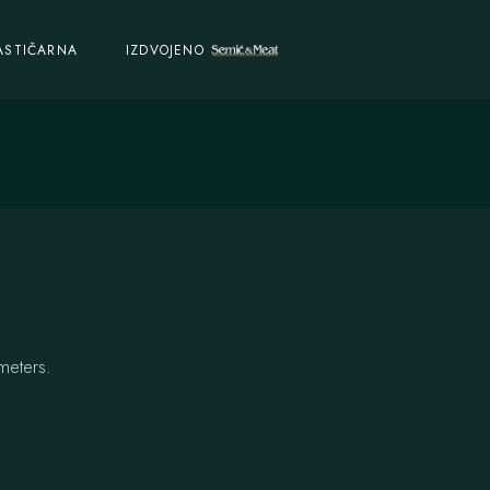
ASTIČARNA
IZDVOJENO
meters.