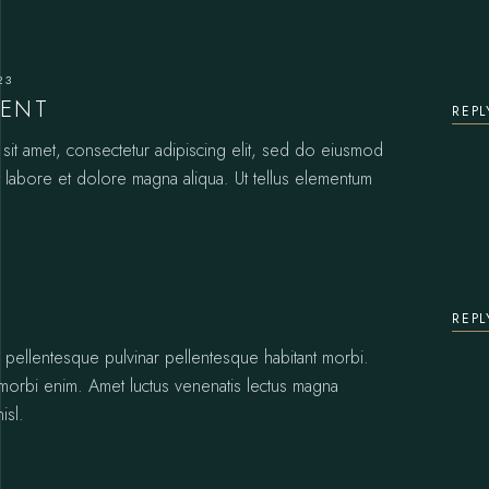
23
CENT
REPL
it amet, consectetur adipiscing elit, sed do eiusmod
t labore et dolore magna aliqua. Ut tellus elementum
REPL
s pellentesque pulvinar pellentesque habitant morbi.
 morbi enim. Amet luctus venenatis lectus magna
isl.