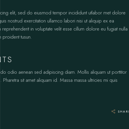
icing elit, sed do eiusmod tempor incididunt utlabor met dolore
s nostrud exercitation ullamco labori nisi ut aliquip ex ea
prehenderit in voluptate velit esse cillum dolore eu fugiat nulla
n proident tusun.
NTS
odo odio aenean sed adipiscing diam. Mollis aliquam ut porttitor
 Pharetra sit amet aliquam id. Massa massa ultricies mi quis
SHAR