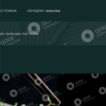
ASTIČARNA
IZDVOJENO
ods Landscape And It’s Fun