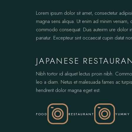
Lorem ipsum dolor sit amet, consectetur adipis
magna sens aliqua. Ut enim ad minim veniam, qui
commodo consequat. Duis auteirm ure dolor in re
pariatur. Excepteur sint occaecat cupin datat no
JAPANESE RESTAURA
Nibh tortor id aliquet lectus proin nibh. Comm
leo a diam. Netus et malesuada fames ac turpis.
hendrerit dolor magna eget est.
FOOD
RESTAURANT
YUMMY