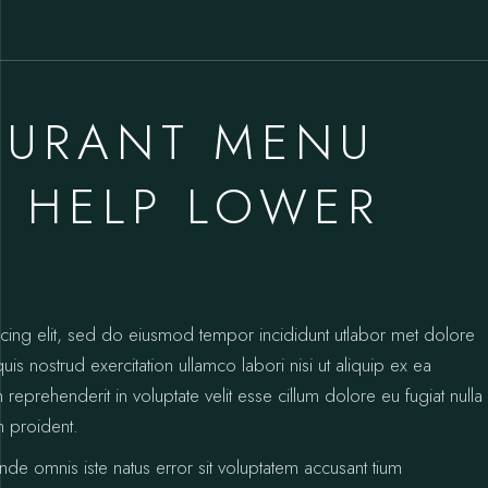
keys
to
increase
or
AURANT MENU
decreas
volume.
 HELP LOWER
icing elit, sed do eiusmod tempor incididunt utlabor met dolore
s nostrud exercitation ullamco labori nisi ut aliquip ex ea
prehenderit in voluptate velit esse cillum dolore eu fugiat nulla
n proident.
unde omnis iste natus error sit voluptatem accusant tium