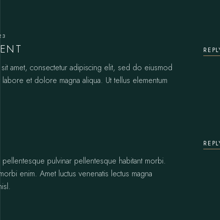
23
CENT
REPL
it amet, consectetur adipiscing elit, sed do eiusmod
t labore et dolore magna aliqua. Ut tellus elementum
REPL
s pellentesque pulvinar pellentesque habitant morbi.
 morbi enim. Amet luctus venenatis lectus magna
isl.