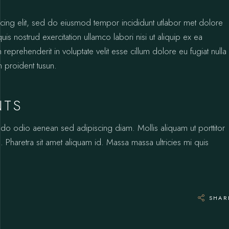
icing elit, sed do eiusmod tempor incididunt utlabor met dolore
s nostrud exercitation ullamco labori nisi ut aliquip ex ea
prehenderit in voluptate velit esse cillum dolore eu fugiat nulla
n proident tusun.
NTS
odo odio aenean sed adipiscing diam. Mollis aliquam ut porttitor
 Pharetra sit amet aliquam id. Massa massa ultricies mi quis
SHAR