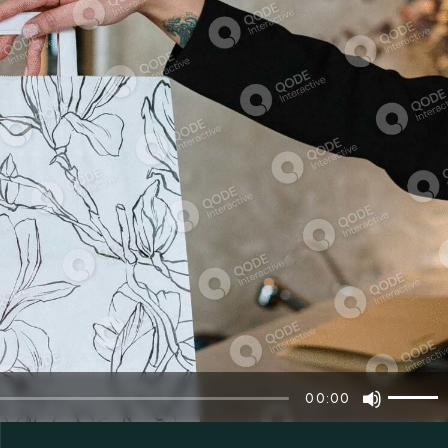
Use
00:00
Up/Dow
Arrow