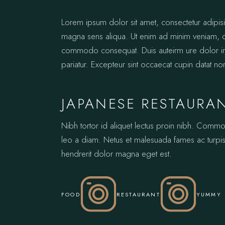
Lorem ipsum dolor sit amet, consectetur adipis
magna sens aliqua. Ut enim ad minim veniam, qui
commodo consequat. Duis auteirm ure dolor in re
pariatur. Excepteur sint occaecat cupin datat no
JAPANESE RESTAURA
Nibh tortor id aliquet lectus proin nibh. Comm
leo a diam. Netus et malesuada fames ac turpis.
hendrerit dolor magna eget est.
FOOD
RESTAURANT
YUMMY