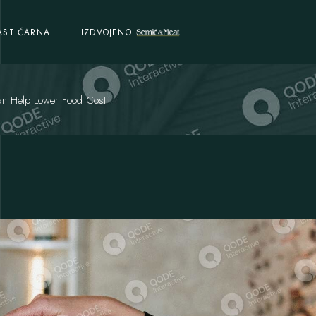
ASTIČARNA
IZDVOJENO
n Help Lower Food Cost